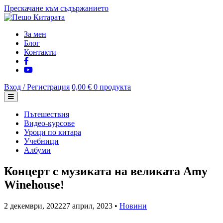
Прескачане към съдържанието
За мен
Блог
Контакти
Вход / Регистрация
0,00 €
0 продукта
Пътешествия
Видео-курсове
Уроци по китара
Учебници
Албуми
Концерт с музиката на великата Amy
Winehouse!
2 декември, 2022
27 април, 2023
•
Новини