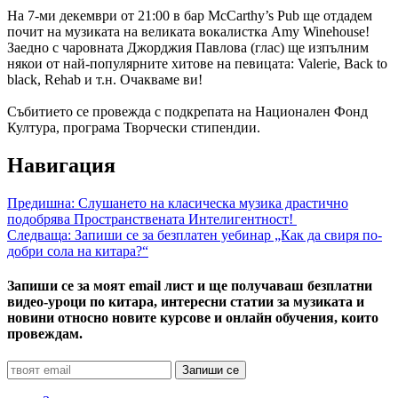
На 7-ми декември от 21:00 в бар McCarthy’s Pub ще отдадем
почит на музиката на великата вокалистка Amy Winehouse!
Заедно с чаровната Джорджия Павлова (глас) ще изпълним
някои от най-популярните хитове на певицата: Valerie, Back to
black, Rehab и т.н. Очакваме ви!
Събитието се провежда с подкрепата на Национален Фонд
Култура, програма Творчески стипендии.
Навигация
Предишна:
Слушането на класическа музика драстично
подобрява Пространствената Интелигентност!
Следваща:
Запиши се за безплатен уебинар „Как да свиря по-
добри сола на китара?“
Запиши се за моят email лист и ще получаваш безплатни
видео-уроци по китара, интересни статии за музиката и
новини относно новите курсове и онлайн обучения, които
провеждам.