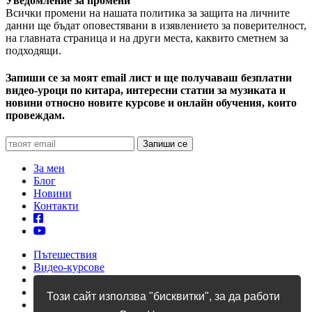
Уведомление за промени
Всички промени на нашата политика за защита на личните
данни ще бъдат оповестявани в изявлението за поверителност,
на главната страница и на други места, каквито сметнем за
подходящи.
Запиши се за моят email лист и ще получаваш безплатни
видео-уроци по китара, интересни статии за музиката и
новини относно новите курсове и онлайн обучения, които
провеждам.
За мен
Блог
Новини
Контакти
Пътешествия
Видео-курсове
Уроци по китара
Учебници
Този сайт използва "бисквитки", за да работи
Албуми