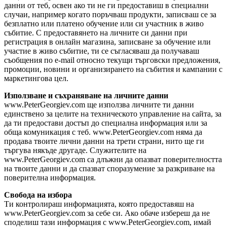
данни от теб, освен ако ти не ги предоставиш в специални
случаи, например когато поръчваш продукти, записваш се за
безплатно или платено обучение или си участник в живо
събитие. С предоставянето на личните си данни при
регистрация в онлайн магазина, записване за обучение или
участие в живо събитие, ти се съгласяваш да получаваш
съобщения по e-mail относно текущи търговски предложения,
промоции, новини и организирането на събития и кампании с
маркетингова цел.
Използване и съхраняване на личните данни
www.PeterGeorgiev.com ще използва личните ти данни
единствено за целите на техническото управление на сайта, за
да ти предостави достъп до специална информация или за
обща комуникация с теб. www.PeterGeorgiev.com няма да
продава твоите лични данни на трети страни, нито ще ги
търгува някъде другаде. Служителите на
www.PeterGeorgiev.com са длъжни да опазват поверителността
на твоите данни и да спазват споразумение за разкриване на
поверителна информация.
Свобода на избора
Ти контролираш информацията, която предоставяш на
www.PeterGeorgiev.com за себе си. Ако обаче избереш да не
споделиш тази информация с www.PeterGeorgiev.com, имай