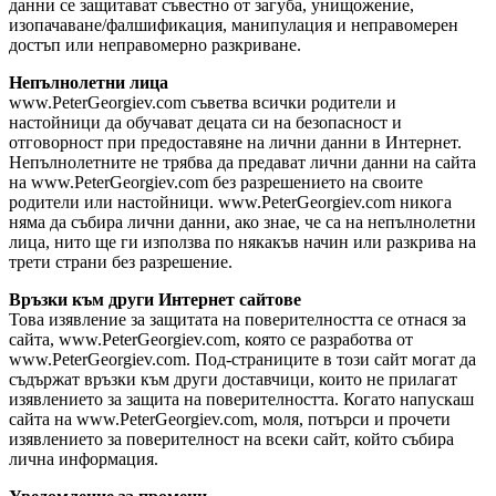
данни се защитават съвестно от загуба, унищожение,
изопачаване/фалшификация, манипулация и неправомерен
достъп или неправомерно разкриване.
Непълнолетни лица
www.PeterGeorgiev.com съветва всички родители и
настойници да обучават децата си на безопасност и
отговорност при предоставяне на лични данни в Интернет.
Непълнолетните не трябва да предават лични данни на сайта
на www.PeterGeorgiev.com без разрешението на своите
родители или настойници. www.PeterGeorgiev.com никога
няма да събира лични данни, ако знае, че са на непълнолетни
лица, нито ще ги използва по някакъв начин или разкрива на
трети страни без разрешение.
Връзки към други Интернет сайтове
Това изявление за защитата на поверителността се отнася за
сайта, www.PeterGeorgiev.com, която се разработва от
www.PeterGeorgiev.com. Под-страниците в този сайт могат да
съдържат връзки към други доставчици, които не прилагат
изявлението за защита на поверителността. Когато напускаш
сайта на www.PeterGeorgiev.com, моля, потърси и прочети
изявлението за поверителност на всеки сайт, който събира
лична информация.