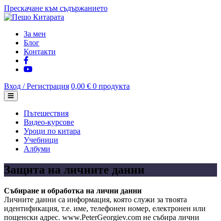
Прескачане към съдържанието
За мен
Блог
Контакти
Вход / Регистрация
0,00 €
0 продукта
Пътешествия
Видео-курсове
Уроци по китара
Учебници
Албуми
Защита на личните данни
Събиране и обработка на лични данни
Личните данни са информация, която служи за твоята
идентификация, т.е. име, телефонен номер, електронен или
пощенски адрес. www.PeterGeorgiev.com не събира лични