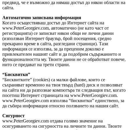
предвид, че е възможно да нямаш достъп до някои области на
сайта.
Автоматично записвана информация
Когато осъществяваш достъп до Интернет сайта на
www.PeterGeorgiev.com, автоматично (не като част от
регистрацията) се записват някои общи не лични данни
(използван Интернет браузър, брой посещения, средно
прекарано време в сайта, разгледани страници). Тази
информация се използва, за да преценим доколко е
привлекателен нашият сайт и да подобрим съдържанието и
функционалността му. Твоите данни не се обработват повече,
нито се предават на трети страни.
“Бисквитки”
“Бисквитките” (cookies) са малки файлове, които се
съхраняват временно на твоя твърд (hard) диск и позволяват
на сайта ни да разпознае компютъра ти следващия път, когато
посетиш Интернет страницата на www.PeterGeorgiev.com.
www.PeterGeorgiev.com използва “бисквитки” единствено, за
да събира информация относно ползването на нашия сайт.
Сигурност
www.PeterGeorgiev.com отдава голямо значение на
осигуряването на сигурността на личните ти данни. Твоите