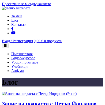
Прескачане към съдържанието
За мен
Блог
Контакти
Вход / Регистрация
0,00 €
0 продукта
Пътешествия
Видео-курсове
Уроци по китара
Учебници
Албуми
Блог
Запис на подкаста с Петър Йорданов