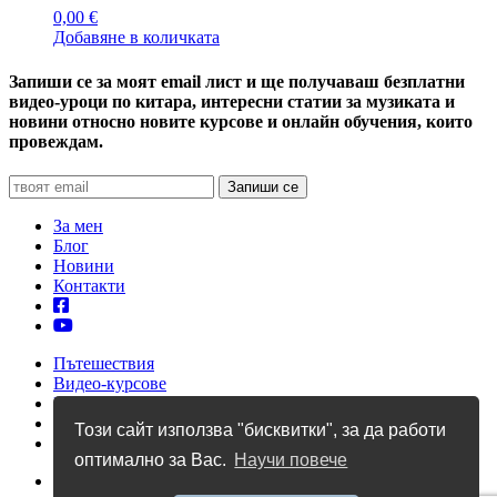
0,00
€
Добавяне в количката
Запиши се за моят email лист и ще получаваш безплатни
видео-уроци по китара, интересни статии за музиката и
новини относно новите курсове и онлайн обучения, които
провеждам.
За мен
Блог
Новини
Контакти
Пътешествия
Видео-курсове
Уроци по китара
Учебници
Този сайт използва "бисквитки", за да работи
Албуми
оптимално за Вас.
Научи повече
Профил