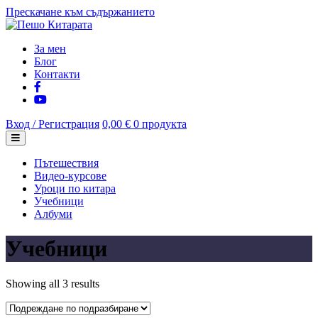
Прескачане към съдържанието
За мен
Блог
Контакти
Вход / Регистрация
0,00 €
0 продукта
Пътешествия
Видео-курсове
Уроци по китара
Учебници
Албуми
Учебници
Showing all 3 results