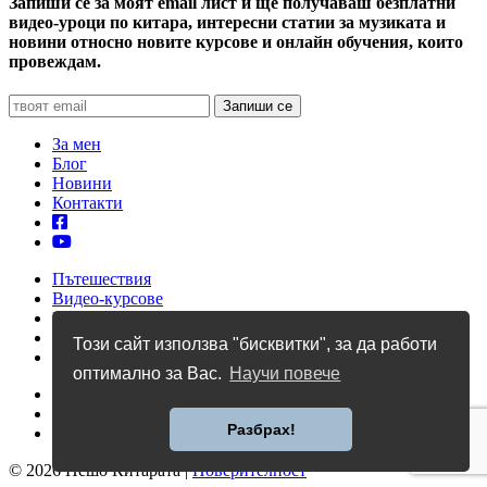
Запиши се за моят email лист и ще получаваш безплатни
видео-уроци по китара, интересни статии за музиката и
новини относно новите курсове и онлайн обучения, които
провеждам.
За мен
Блог
Новини
Контакти
Пътешествия
Видео-курсове
Уроци по китара
Учебници
Този сайт използва "бисквитки", за да работи
Албуми
оптимално за Вас.
Научи повече
Профил
Количка
Разбрах!
Общи условия
© 2026 Пешо Китарата |
Поверителност