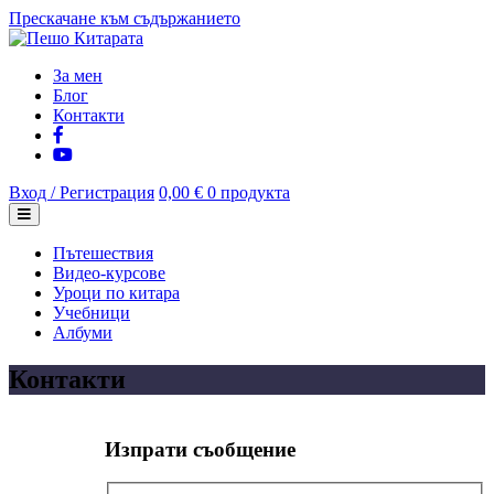
Прескачане към съдържанието
За мен
Блог
Контакти
Вход / Регистрация
0,00 €
0 продукта
Пътешествия
Видео-курсове
Уроци по китара
Учебници
Албуми
Контакти
Изпрати съобщение