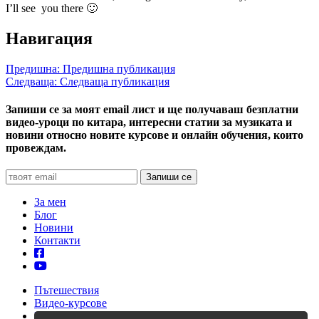
I’ll see you there 🙂
Навигация
Предишна:
Предишна публикация
Следваща:
Следваща публикация
Запиши се за моят email лист и ще получаваш безплатни
видео-уроци по китара, интересни статии за музиката и
новини относно новите курсове и онлайн обучения, които
провеждам.
За мен
Блог
Новини
Контакти
Пътешествия
Видео-курсове
Уроци по китара