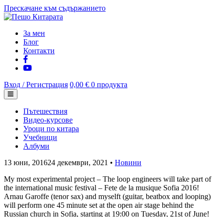
Прескачане към съдържанието
За мен
Блог
Контакти
Вход / Регистрация
0,00 €
0 продукта
Пътешествия
Видео-курсове
Уроци по китара
Учебници
Албуми
13 юни, 2016
24 декември, 2021
•
Новини
My most experimental project – The loop engineers will take part of
the international music festival – Fete de la musique Sofia 2016!
Arnau Garoffe (tenor sax) and myselft (guitar, beatbox and looping)
will perform one 45 minute set at the open air stage behind the
Russian church in Sofia, starting at 19:00 on Tuesday, 21st of June!