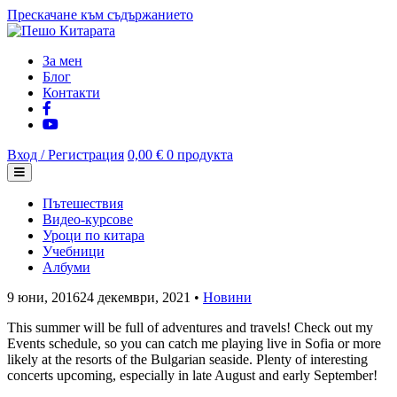
Прескачане към съдържанието
За мен
Блог
Контакти
Вход / Регистрация
0,00 €
0 продукта
Пътешествия
Видео-курсове
Уроци по китара
Учебници
Албуми
9 юни, 2016
24 декември, 2021
•
Новини
This summer will be full of adventures and travels! Check out my
Events schedule, so you can catch me playing live in Sofia or more
likely at the resorts of the Bulgarian seaside. Plenty of interesting
concerts upcoming, especially in late August and early September!