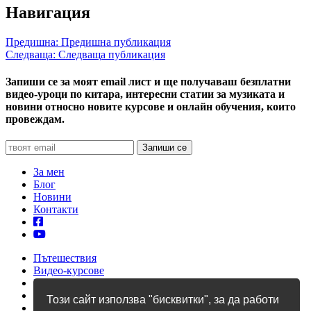
Навигация
Предишна:
Предишна публикация
Следваща:
Следваща публикация
Запиши се за моят email лист и ще получаваш безплатни
видео-уроци по китара, интересни статии за музиката и
новини относно новите курсове и онлайн обучения, които
провеждам.
За мен
Блог
Новини
Контакти
Пътешествия
Видео-курсове
Уроци по китара
Учебници
Този сайт използва "бисквитки", за да работи
Албуми