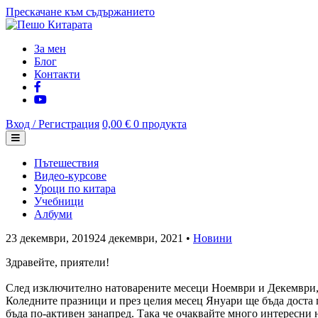
Прескачане към съдържанието
За мен
Блог
Контакти
Вход / Регистрация
0,00 €
0 продукта
Пътешествия
Видео-курсове
Уроци по китара
Учебници
Албуми
23 декември, 2019
24 декември, 2021
•
Новини
Здравейте, приятели!
След изключително натоварените месеци Ноември и Декември, д
Коледните празници и през целия месец Януари ще бъда доста п
бъда по-активен занапред. Така че очаквайте много интересни