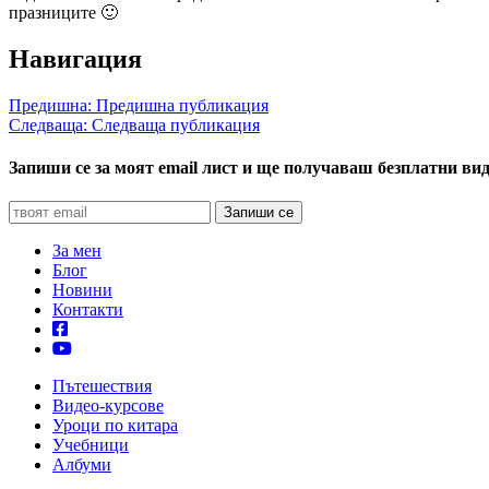
празниците 🙂
Навигация
Предишна:
Предишна публикация
Следваща:
Следваща публикация
Запиши се за моят email лист и ще получаваш безплатни вид
За мен
Блог
Новини
Контакти
Пътешествия
Видео-курсове
Уроци по китара
Учебници
Албуми