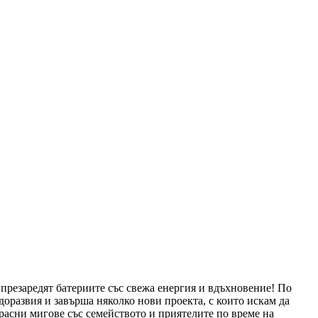
 презаредят батериите със свежа енергия и вдъхновение! По
доразвия и завърша няколко нови проекта, с които искам да
расни мигове със семейството и приятелите по време на