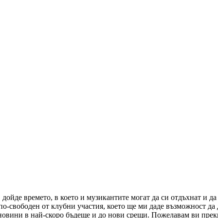
ойде времето, в което и музикантите могат да си отдъхнат и да
о-свободен от клубни участия, което ще ми даде възможност да 
 новини в най-скоро бъдеще и до нови срещи. Пожелавам ви прек