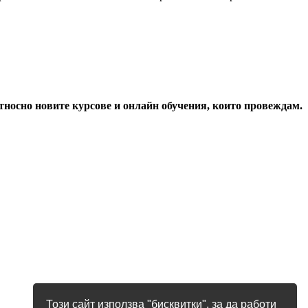
относно новите курсове и онлайн обучения, които провеждам.
Този сайт използва "бисквитки", за да работи