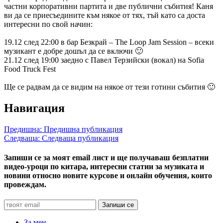
частни корпоративни партита и две публични събития! Каня
ви да се приесъедините към някое от тях, тъй като са доста
интересни по свой начин:
19.12 след 22:00 в бар Безкрай – The Loop Jam Session – всеки
музикант е добре дошъл да се включи 🙂
21.12 след 19:00 заедно с Павел Терзийски (вокал) на Sofia
Food Truck Fest
Ще се радвам да се видим на някое от тези готини събития 🙂
Навигация
Предишна:
Предишна публикация
Следваща:
Следваща публикация
Запиши се за моят email лист и ще получаваш безплатни
видео-уроци по китара, интересни статии за музиката и
новини относно новите курсове и онлайн обучения, които
провеждам.
За мен