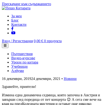
Прескачане към съдържанието
За мен
Блог
Контакти
Вход / Регистрация
0,00 €
0 продукта
Пътешествия
Видео-курсове
Уроци по китара
Учебници
Албуми
16 декември, 2019
24 декември, 2021
•
Новини
Здравейте, приятели!
Измина една динамична седмица, която започна в Австрия и
завърши след поредица от пет концерта 😉 А сега сме вече на
края на предКоледната мистерия и остават още няколко