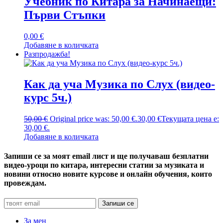
Учебник по Китара за Начинаещи:
Първи Стъпки
0,00
€
Добавяне в количката
Разпродажба!
Как да уча Музика по Слух (видео-
курс 5ч.)
50,00
€
Original price was: 50,00 €.
30,00
€
Текущата цена е:
30,00 €.
Добавяне в количката
Запиши се за моят email лист и ще получаваш безплатни
видео-уроци по китара, интересни статии за музиката и
новини относно новите курсове и онлайн обучения, които
провеждам.
За мен