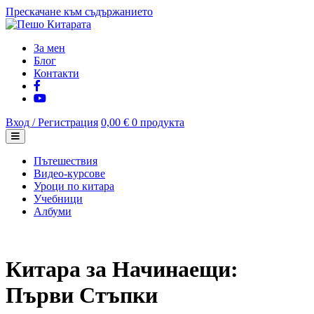
Прескачане към съдържанието
За мен
Блог
Контакти
Вход / Регистрация
0,00 €
0 продукта
Пътешествия
Видео-курсове
Уроци по китара
Учебници
Албуми
Китара за Начинаещи:
Първи Стъпки