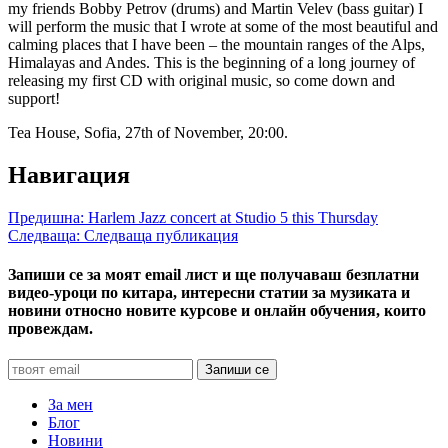
my friends Bobby Petrov (drums) and Martin Velev (bass guitar) I
will perform the music that I wrote at some of the most beautiful and
calming places that I have been – the mountain ranges of the Alps,
Himalayas and Andes. This is the beginning of a long journey of
releasing my first CD with original music, so come down and
support!
Tea House, Sofia, 27th of November, 20:00.
Навигация
Предишна:
Harlem Jazz concert at Studio 5 this Thursday
Следваща:
Следваща публикация
Запиши се за моят email лист и ще получаваш безплатни
видео-уроци по китара, интересни статии за музиката и
новини относно новите курсове и онлайн обучения, които
провеждам.
За мен
Блог
Новини