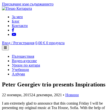
Прескачане към съдържанието
За мен
Блог
Контакти
Вход / Регистрация
0,00 €
0 продукта
Пътешествия
Видео-курсове
Уроци по китара
Учебници
Албуми
Peter Georgiev trio presents Inspirations
22 ноември, 2015
24 декември, 2021
•
Новини
I am extremely glad to announce that this coming Friday I will be
presenting my original music at Tea House, Sofia. With the help of