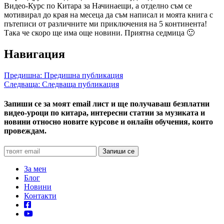
Видео-Курс по Китара за Начинаещи, а отделно съм се
мотивирал до края на месеца да съм написал и моята книга с
пътеписи от различните ми приключения на 5 континента!
Така че скоро ще има още новини. Приятна седмица 🙂
Навигация
Предишна:
Предишна публикация
Следваща:
Следваща публикация
Запиши се за моят email лист и ще получаваш безплатни
видео-уроци по китара, интересни статии за музиката и
новини относно новите курсове и онлайн обучения, които
провеждам.
За мен
Блог
Новини
Контакти