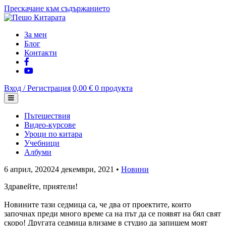
Прескачане към съдържанието
За мен
Блог
Контакти
Вход / Регистрация
0,00 €
0 продукта
Пътешествия
Видео-курсове
Уроци по китара
Учебници
Албуми
6 април, 2020
24 декември, 2021
•
Новини
Здравейте, приятели!
Новините тази седмица са, че два от проектите, които
започнах преди много време са на път да се появят на бял свят
скоро! Другата седмица влизаме в студио да запишем моят