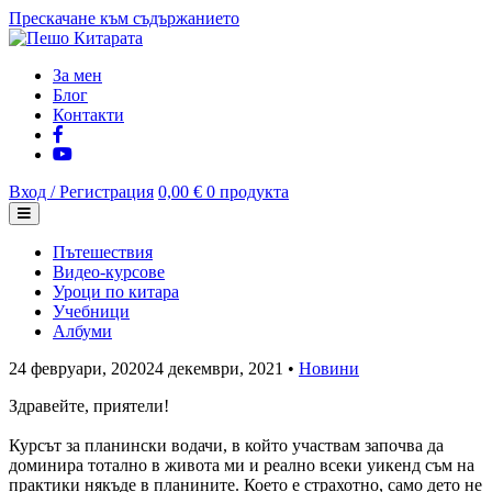
Прескачане към съдържанието
За мен
Блог
Контакти
Вход / Регистрация
0,00 €
0 продукта
Пътешествия
Видео-курсове
Уроци по китара
Учебници
Албуми
24 февруари, 2020
24 декември, 2021
•
Новини
Здравейте, приятели!
Курсът за планински водачи, в който участвам започва да
доминира тотално в живота ми и реално всеки уикенд съм на
практики някъде в планините. Което е страхотно, само дето не