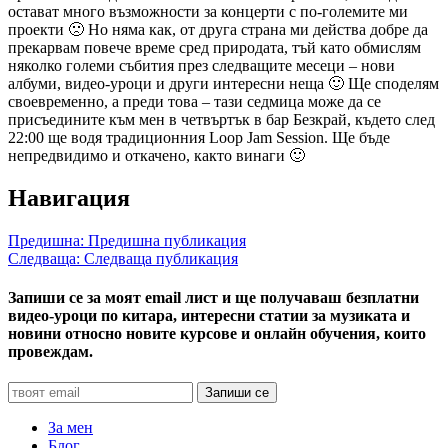
остават много възможности за концерти с по-големите ми
проекти 🙁 Но няма как, от друга страна ми действа добре да
прекарвам повече време сред природата, тъй като обмислям
няколко големи събития през следващите месеци – нови
албуми, видео-уроци и други интересни неща 🙂 Ще споделям
своевременно, а преди това – тази седмица може да се
присъедините към мен в четвъртък в бар Безкрай, където след
22:00 ще водя традиционния Loop Jam Session. Ще бъде
непредвидимо и откачено, както винаги 🙂
Навигация
Предишна:
Предишна публикация
Следваща:
Следваща публикация
Запиши се за моят email лист и ще получаваш безплатни
видео-уроци по китара, интересни статии за музиката и
новини относно новите курсове и онлайн обучения, които
провеждам.
За мен
Блог