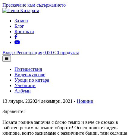
Прескачане към съдържанието
За мен
Блог
Контакти
Вход / Регистрация
0,00 €
0 продукта
Пътешествия
Видео-курсове
Уроци по китара
Учебници
Албуми
13 януари, 2020
24 декември, 2021
•
Новини
Здравейте!
Новата година започна с бясно темпо и вече се озовах в
работен режим на пълни обороти! Освен новите видео-
клипове, които заснемаме с различните банди, тази седмица