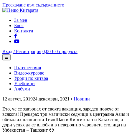
Прескачане към съдържанието
За мен
Блог
Контакти
Вход / Регистрация
0,00 €
0 продукта
Пътешествия
Видео-курсове
Уроци по китара
Учебници
Албуми
12 август, 2019
24 декември, 2021
•
Новини
Ето, че се завърнах от своята ваканция, зареден повече от
всякога! Прекарах три магически седмици в централна Азия и
обиколих планината ТиянШан в Киргизстан и Казахстан, а
дори успях да се влюбя и в невероятно чаровната столица на
Узбекистан – Ташкент 🙂