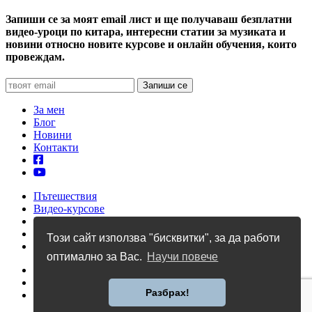
Запиши се за моят email лист и ще получаваш безплатни
видео-уроци по китара, интересни статии за музиката и
новини относно новите курсове и онлайн обучения, които
провеждам.
За мен
Блог
Новини
Контакти
Пътешествия
Видео-курсове
Уроци по китара
Учебници
Този сайт използва "бисквитки", за да работи
Албуми
оптимално за Вас.
Научи повече
Профил
Количка
Разбрах!
Общи условия