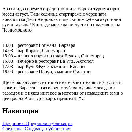
А сега идва време за традиционните морски турнета през
месец август. Тази седмица стартираме с чаровната
вокалистка Деси Андонова и ще свирим хубава акустична
суинг музика! Ето къде може да ни чуете по плажовете на
Черноморието:
13.08 – ресторант Боцмана, Варвара
14.08 – бар Кораба, Синеморец
15.08 – плажно парти на плаж Велека, Синеморец
16.08 – вечерно в ресторант La Vita, Ахтопол
17.08 – бар Куче&Куче, къмпинг Каваци
18.08 – ресторант Папур, къмпинг Смокиня
Ще се радвам, ако се отбиете на някое от нашите участия и
кажете „Здрасти“, а аз освен с хубава музика мога да ви
разведря и с някоя интересна история от номадските земи в
централна Азия. До скоро, приятели! 🙂
Навигация
Предишна:
Предишна публикация
Следваща:
Следваща публикация