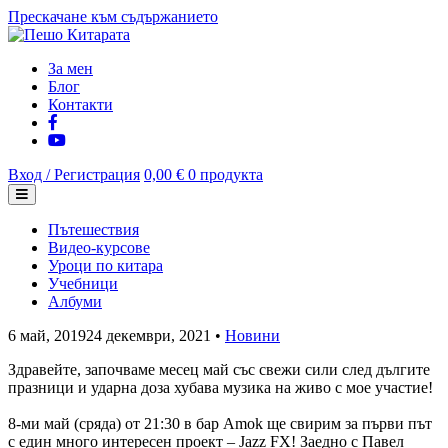
Прескачане към съдържанието
За мен
Блог
Контакти
Вход / Регистрация
0,00 €
0 продукта
Пътешествия
Видео-курсове
Уроци по китара
Учебници
Албуми
6 май, 2019
24 декември, 2021
•
Новини
Здравейте, започваме месец май със свежи сили след дългите
празници и ударна доза хубава музика на живо с мое участие!
8-ми май (сряда) от 21:30 в бар Amok ще свирим за първи път
с един много интересен проект – Jazz FX! Заедно с Павел