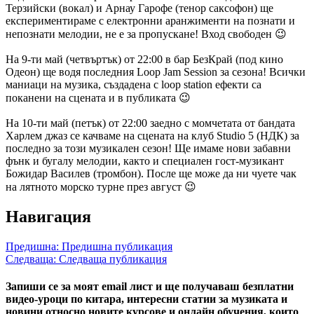
Терзийски (вокал) и Арнау Гарофе (тенор саксофон) ще
експериментираме с електронни аранжименти на познати и
непознати мелодии, не е за пропускане! Вход свободен 😉
На 9-ти май (четвъртък) от 22:00 в бар БезКрай (под кино
Одеон) ще водя последния Loop Jam Session за сезона! Всички
маниаци на музика, създадена с loop station ефекти са
поканени на сцената и в публиката 😉
На 10-ти май (петък) от 22:00 заедно с момчетата от бандата
Харлем джаз се качваме на сцената на клуб Studio 5 (НДК) за
последно за този музикален сезон! Ще имаме нови забавни
фънк и бугалу мелодии, както и специален гост-музикант
Божидар Василев (тромбон). После ще може да ни чуете чак
на лятното морско турне през август 😉
Навигация
Предишна:
Предишна публикация
Следваща:
Следваща публикация
Запиши се за моят email лист и ще получаваш безплатни
видео-уроци по китара, интересни статии за музиката и
новини относно новите курсове и онлайн обучения, които