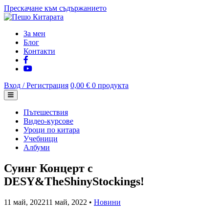
Прескачане към съдържанието
За мен
Блог
Контакти
Вход / Регистрация
0,00 €
0 продукта
Пътешествия
Видео-курсове
Уроци по китара
Учебници
Албуми
Суинг Концерт с
DESY&TheShinyStockings!
11 май, 2022
11 май, 2022
•
Новини