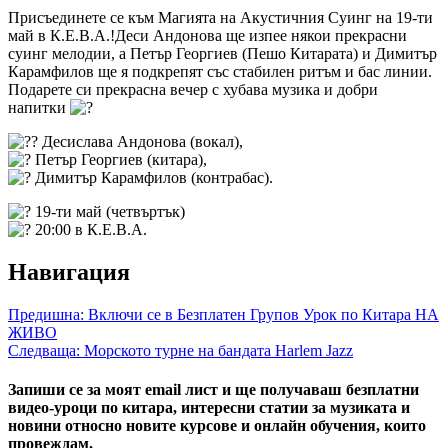
Присъединете се към Магията на Акустичния Суинг на 19-ти
май в К.Е.В.А.!Деси Андонова ще изпее някои прекрасни
суинг мелодии, а Петър Георгиев (Пешо Китарата) и Димитър
Карамфилов ще я подкрепят със стабилен ритъм и бас линии.
Подарете си прекрасна вечер с хубава музика и добри
напитки
Десислава Андонова (вокал),
Петър Георгиев (китара),
Димитър Карамфилов (контрабас).
19-ти май (четвъртък)
20:00 в К.Е.В.А.
Навигация
Предишна:
Включи се в Безплатен Групов Урок по Китара НА
ЖИВО
Следваща:
Морското турне на бандата Harlem Jazz
Запиши се за моят email лист и ще получаваш безплатни
видео-уроци по китара, интересни статии за музиката и
новини относно новите курсове и онлайн обучения, които
провеждам.