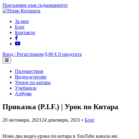
Прескачане към съдържанието
За мен
Блог
Контакти
Вход / Регистрация
0,00 €
0 продукта
Пътешествия
Видео-курсове
Уроци по китара
Учебници
Албуми
Приказка (P.I.F.) | Урок по Китара
20 октомври, 2021
24 декември, 2021
•
Блог
Нови два видео-урока по китара в YouTube канала ми.