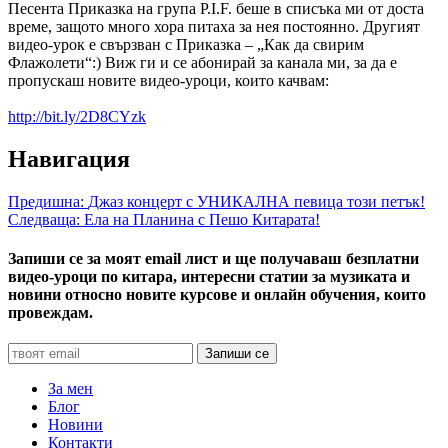
Песента Приказка на група P.I.F. беше в списъка ми от доста
време, защото много хора питаха за нея постоянно. Другият
видео-урок е свързван с Приказка – „Как да свирим
Флажолети“:) Виж ги и се абонирай за канала ми, за да е
пропускаш новите видео-уроци, които качвам:
http://bit.ly/2D8CYzk
Навигация
Предишна:
Джаз концерт с УНИКАЛНА певица този петък!
Следваща:
Ела на Планина с Пешо Китарата!
Запиши се за моят email лист и ще получаваш безплатни
видео-уроци по китара, интересни статии за музиката и
новини относно новите курсове и онлайн обучения, които
провеждам.
За мен
Блог
Новини
Контакти