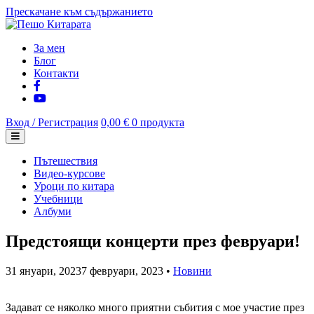
Прескачане към съдържанието
За мен
Блог
Контакти
Вход / Регистрация
0,00 €
0 продукта
Пътешествия
Видео-курсове
Уроци по китара
Учебници
Албуми
Предстоящи концерти през февруари!
31 януари, 2023
7 февруари, 2023
•
Новини
Задават се няколко много приятни събития с мое участие през