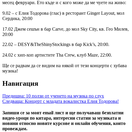
месец февруари. Ето къде и с кого може да ме чуете на живо:
9.02 – с Елия Тодорова (глас) в ресторант Ginger Layout, мол
Сердика, 20:00
17.02 Джем сешън в бар Carve, до мол Sky City, кв. Гео Милев,
20:00
22.02 – DESY&TheShinyStockings в бар Kick’s, 20:00.
24.02 с хип-хоп артистите Tha Crew, клуб Maze, 22:00.
Ще се радвам да се видим на някой от тези концерти с хубава
музика!
Навигация
Предишна:
10 ползи от ученето на музика по слух
Следваща:
Концерт с младата вокалистка Елия Тодорова!
Запиши се за моят email лист и ще получаваш безплатни
видео-уроци по китара, интересни статии за музиката и
новини относно новите курсове и онлайн обучения, които
провеждам.