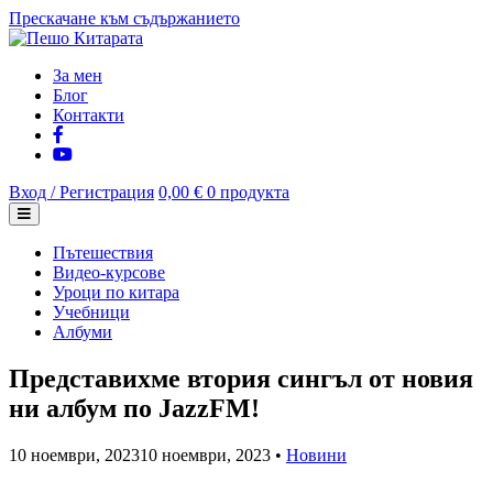
Прескачане към съдържанието
За мен
Блог
Контакти
Вход / Регистрация
0,00 €
0 продукта
Пътешествия
Видео-курсове
Уроци по китара
Учебници
Албуми
Представихме втория сингъл от новия
ни албум по JazzFM!
10 ноември, 2023
10 ноември, 2023
•
Новини