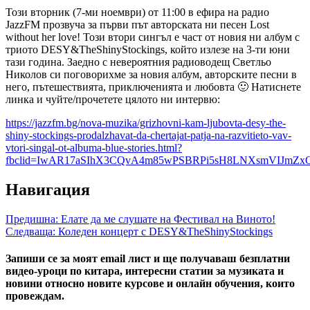
Този вторник (7-ми ноември) от 11:00 в ефира на радио
JazzFM прозвуча за първи път авторската ни песен Lost
without her love! Този втори сингъл е част от новия ни албум с
триото DESY&TheShinyStockings, който излезе на 3-ти юни
тази година. Заедно с невероятния радиоводещ Светльо
Николов си поговорихме за новия албум, авторските песни в
него, пътешествията, приключенията и любовта 🙂 Натиснете
линка и чуйте/прочетете цялото ни интервю:
https://jazzfm.bg/nova-muzika/grizhovni-kam-ljubovta-desy-the-
shiny-stockings-prodalzhavat-da-chertajat-patja-na-razvitieto-vav-
vtori-singal-ot-albuma-blue-stories.html?
fbclid=IwAR17aSIhX3CQvA4m85wPSBRPi5sH8LNXsmVIJmZx
Навигация
Предишна:
Елате да ме слушате на Фестивал на Виното!
Следваща:
Коледен концерт с DESY&TheShinyStockings
Запиши се за моят email лист и ще получаваш безплатни
видео-уроци по китара, интересни статии за музиката и
новини относно новите курсове и онлайн обучения, които
провеждам.