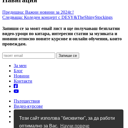
Предишна:
Важни новини за 2024г.!
Следваща:
Коледен концерт с DESY&TheShinyStockings
Запиши се за моят email лист и ще получаваш безплатни
видео-уроци по китара, интересни статии за музиката и
новини относно новите курсове и онлайн обучения, които
провеждам.
За мен
Блог
Новини
Контакти
Пътешествия
Видео-курсове
Уроци по китара
Учебници
Този сайт използва "бисквитки", за да работи
Албуми
оптимално за Вас.
Научи повече