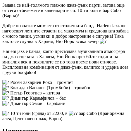
Задава се най-голямото плажно джаз-фънк парти, затова още
от сега отбележете в календарите си: 10-ти юли в бар Cubo
(Варна)!
Добре познатите момчета от столичната банда Harlem Jazz ще
нагорещят летните страсти на максимум и среднощната забава
с много танци, усмивки и добро настроение е сигурна! Така
както се случва в Харлем, Ню Йорк всяка вечер
Harlem jazz е банда, която пресъздава музикалната атмосфера
на джаз сцената в Харлем, Ню Йорк през 60-те години на
миналия век и появилите се по това време нови стилове.
Експлозивна комбинация от джаз-фънк, калипсо и ударна доза
грууви boogaloo!
Росен Захариев-Роко – тромпет
Божидар Василев (ТромБоби) – тромбон
Петър Георгиев – китара
Димитър Карамфилов – бас
Димитър Семов – барабани
10-ти юли (сряда) от 22:00, в
бар Cubo (Крайбрежна
алея, Централен плаж, Варна).
Навигация