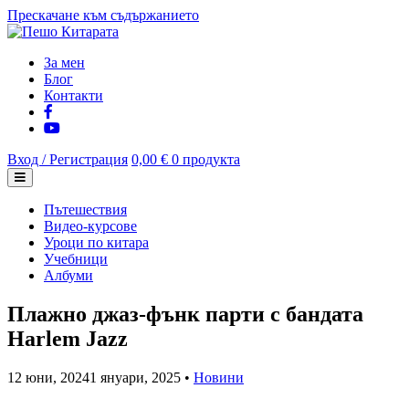
Прескачане към съдържанието
За мен
Блог
Контакти
Вход / Регистрация
0,00 €
0 продукта
Пътешествия
Видео-курсове
Уроци по китара
Учебници
Албуми
Плажно джаз-фънк парти с бандата
Harlem Jazz
12 юни, 2024
1 януари, 2025
•
Новини