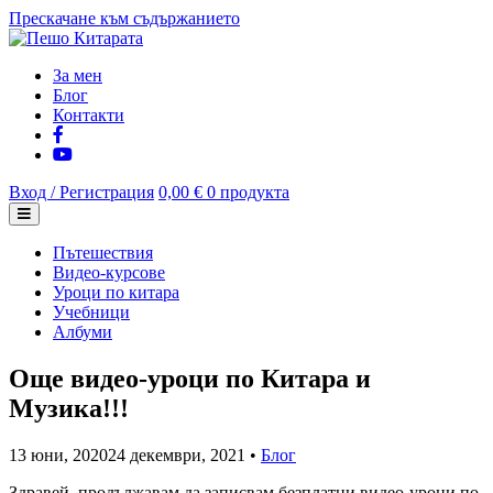
Прескачане към съдържанието
За мен
Блог
Контакти
Вход / Регистрация
0,00 €
0 продукта
Пътешествия
Видео-курсове
Уроци по китара
Учебници
Албуми
Още видео-уроци по Китара и
Музика!!!
13 юни, 2020
24 декември, 2021
•
Блог
Здравей, продължавам да записвам безплатни видео-уроци по