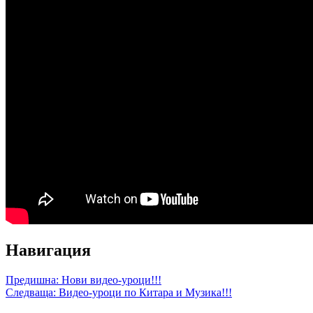
Навигация
Предишна:
Нови видео-уроци!!!
Следваща:
Видео-уроци по Китара и Музика!!!