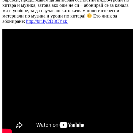
китара и музика, затова ако още не си – абонирай се за канала
ми в youtube, за да научаваш като качвам нови интересни
материали по музика и уроци по китара!
Ето линк за
абониране:
http://bit.ly/2D8CYzk