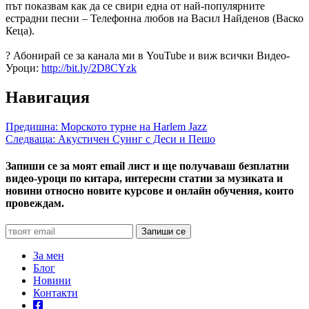
път показвам как да се свири една от най-популярните
естрадни песни – Телефонна любов на Васил Найденов (Васко
Кеца).
? Абонирай се за канала ми в YouTube и виж всички Видео-
Уроци:
http://bit.ly/2D8CYzk
Навигация
Предишна:
Морското турне на Harlem Jazz
Следваща:
Акустичен Суинг с Деси и Пешо
Запиши се за моят email лист и ще получаваш безплатни
видео-уроци по китара, интересни статии за музиката и
новини относно новите курсове и онлайн обучения, които
провеждам.
За мен
Блог
Новини
Контакти