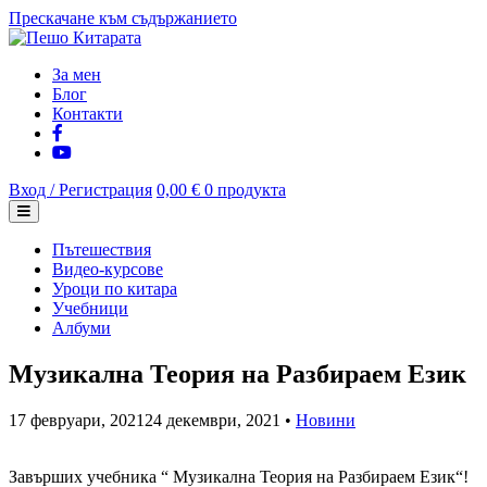
Прескачане към съдържанието
За мен
Блог
Контакти
Вход / Регистрация
0,00 €
0 продукта
Пътешествия
Видео-курсове
Уроци по китара
Учебници
Албуми
Музикална Теория на Разбираем Език
17 февруари, 2021
24 декември, 2021
•
Новини
Завърших учебника “ Музикална Теория на Разбираем Език“!