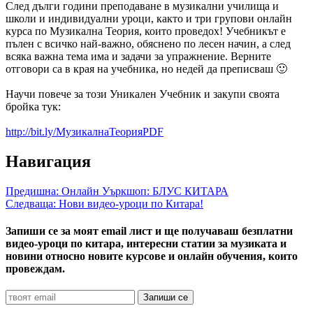
След дълги години преподаване в музикални училища и
школи и индивидуални уроци, както и три групови онлайн
курса по Музикална Теория, които проведох! Учебникът е
пълен с всичко най-важно, обяснено по лесен начин, а след
всяка важна тема има и задачи за упражнение. Верните
отговори са в края на учебника, но недей да преписваш 🙂
Научи повече за този Уникален Учебник и закупи своята
бройка тук:
http://bit.ly/МузикалнаТеорияPDF
Навигация
Предишна:
Онлайн Уъркшоп: БЛУС КИТАРА
Следваща:
Нови видео-уроци по Китара!
Запиши се за моят email лист и ще получаваш безплатни
видео-уроци по китара, интересни статии за музиката и
новини относно новите курсове и онлайн обучения, които
провеждам.