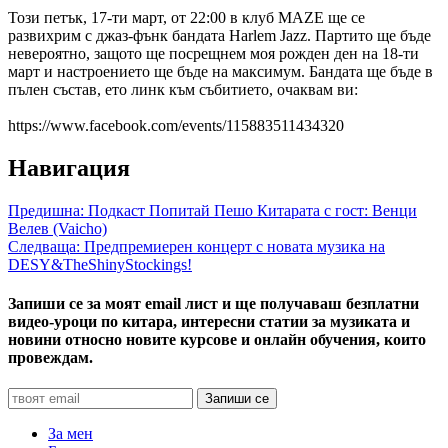
Този петък, 17-ти март, от 22:00 в клуб MAZE ще се
развихрим с джаз-фънк бандата Harlem Jazz. Партито ще бъде
невероятно, защото ще посрещнем моя рожден ден на 18-ти
март и настроението ще бъде на максимум. Бандата ще бъде в
пълен състав, ето линк към събитието, очаквам ви:
https://www.facebook.com/events/115883511434320
Навигация
Предишна:
Подкаст Попитай Пешо Китарата с гост: Венци
Велев (Vaicho)
Следваща:
Предпремиерен концерт с новата музика на
DESY&TheShinyStockings!
Запиши се за моят email лист и ще получаваш безплатни
видео-уроци по китара, интересни статии за музиката и
новини относно новите курсове и онлайн обучения, които
провеждам.
За мен