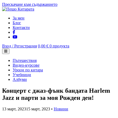
Прескачане към съдържанието
За мен
Блог
Контакти
Вход / Регистрация
0,00 €
0 продукта
Пътешествия
Видео-курсове
Уроци по китара
Учебници
Албуми
Концерт с джаз-фънк бандата Harlem
Jazz и парти за моя Рожден ден!
13 март, 2023
15 март, 2023
•
Новини