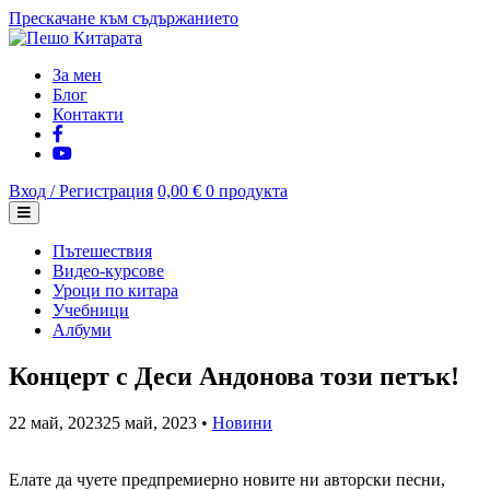
Прескачане към съдържанието
За мен
Блог
Контакти
Вход / Регистрация
0,00 €
0 продукта
Пътешествия
Видео-курсове
Уроци по китара
Учебници
Албуми
Концерт с Деси Андонова този петък!
22 май, 2023
25 май, 2023
•
Новини
Елате да чуете предпремиерно новите ни авторски песни,