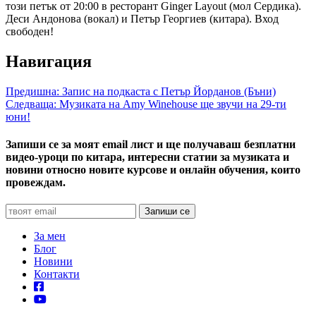
този петък от 20:00 в ресторант Ginger Layout (мол Сердика).
Деси Андонова (вокал) и Петър Георгиев (китара). Вход
свободен!
Навигация
Предишна:
Запис на подкаста с Петър Йорданов (Бъни)
Следваща:
Музиката на Amy Winehouse ще звучи на 29-ти
юни!
Запиши се за моят email лист и ще получаваш безплатни
видео-уроци по китара, интересни статии за музиката и
новини относно новите курсове и онлайн обучения, които
провеждам.
За мен
Блог
Новини
Контакти