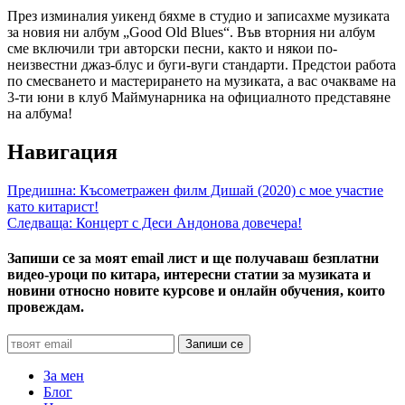
През изминалия уикенд бяхме в студио и записахме музиката
за новия ни албум „Good Old Blues“. Във вторния ни албум
сме включили три авторски песни, както и някои по-
неизвестни джаз-блус и буги-вуги стандарти. Предстои работа
по смесването и мастерирането на музиката, а вас очакваме на
3-ти юни в клуб Маймунарника на официалното представяне
на албума!
Навигация
Предишна:
Късометражен филм Дишай (2020) с мое участие
като китарист!
Следваща:
Концерт с Деси Андонова довечера!
Запиши се за моят email лист и ще получаваш безплатни
видео-уроци по китара, интересни статии за музиката и
новини относно новите курсове и онлайн обучения, които
провеждам.
За мен
Блог