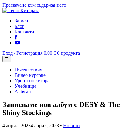
Прескачане към съдържанието
За мен
Блог
Контакти
Вход / Регистрация
0,00 €
0 продукта
Пътешествия
Видео-курсове
Уроци по китара
Учебници
Албуми
Записваме нов албум с DESY & The
Shiny Stockings
4 април, 2023
4 април, 2023
•
Новини