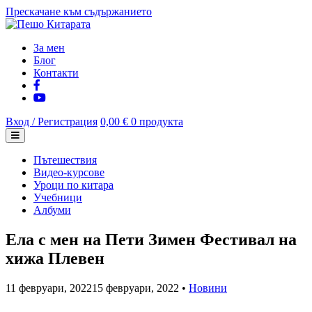
Прескачане към съдържанието
За мен
Блог
Контакти
Вход / Регистрация
0,00 €
0 продукта
Пътешествия
Видео-курсове
Уроци по китара
Учебници
Албуми
Ела с мен на Пети Зимен Фестивал на
хижа Плевен
11 февруари, 2022
15 февруари, 2022
•
Новини