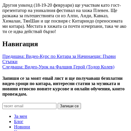
Другия уикенд (18-19-20 февруари) ще участвам като гост-
презентатор на уникалния фестивал на хижа Плевен. Ще
разкажа за пътешествията си из Алпи, Анди, Кавказ,
Хималаи, ТянШан и ще посвиря с Китариндо (преносимата
ми китара). Местата в хижата са почти изчерпани, така че ако
ти се идва действай бързо!
Навигация
Предишна:
Видео-Курс по Китара за Начинаещи: Първи
Стъпки
Следваща:
Видео-Урок на Фалшив Герой (Тодор Колев)
Запиши се за моят email лист и ще получаваш безплатни
видео-уроци по китара, интересни статии за музиката и
новини относно новите курсове и онлайн обучения, които
провеждам.
За мен
Блог
Новини