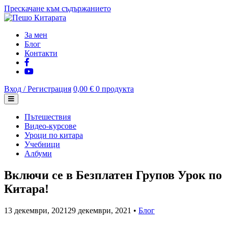
Прескачане към съдържанието
За мен
Блог
Контакти
Вход / Регистрация
0,00 €
0 продукта
Пътешествия
Видео-курсове
Уроци по китара
Учебници
Албуми
Включи се в Безплатен Групов Урок по
Китара!
13 декември, 2021
29 декември, 2021
•
Блог