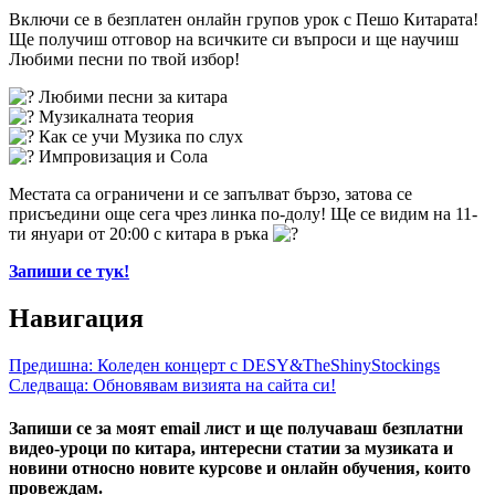
Включи се в безплатен онлайн групов урок с Пешо Китарата!
Ще получиш отговор на всичките си въпроси и ще научиш
Любими песни по твой избор!
Любими песни за китара
Музикалната теория
Как се учи Музика по слух
Импровизация и Сола
Местата са ограничени и се запълват бързо, затова се
присъедини още сега чрез линка по-долу! Ще се видим на 11-
ти януари от 20:00 с китара в ръка
Запиши се тук!
Навигация
Предишна:
Коледен концерт с DESY&TheShinyStockings
Следваща:
Обновявам визията на сайта си!
Запиши се за моят email лист и ще получаваш безплатни
видео-уроци по китара, интересни статии за музиката и
новини относно новите курсове и онлайн обучения, които
провеждам.