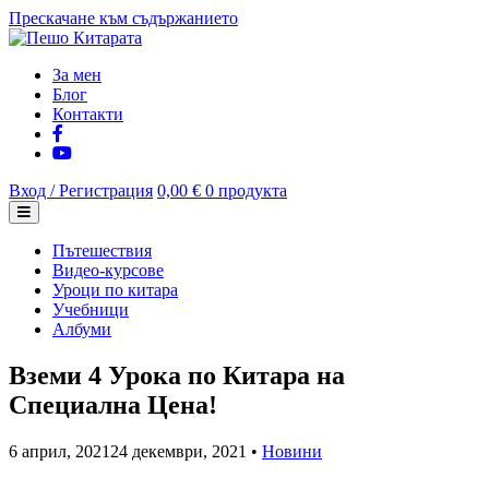
Прескачане към съдържанието
За мен
Блог
Контакти
Вход / Регистрация
0,00 €
0 продукта
Пътешествия
Видео-курсове
Уроци по китара
Учебници
Албуми
Вземи 4 Урока по Китара на
Специална Цена!
6 април, 2021
24 декември, 2021
•
Новини