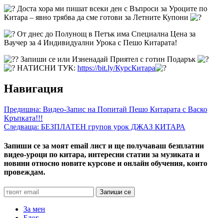
Доста хора ми пишат всеки ден с Въпроси за Уроците по
Китара – явно трябва да сме готови за Летните Купони
От днес до Полунощ в Петък има Специална Цена за
Ваучер за 4 Индивидуални Урока с Пешо Китарата!
Запиши се или Изненадай Приятел с готин Подарък
НАТИСНИ ТУК:
https://bit.ly/КурсКитара
Навигация
Предишна:
Видео-Запис на Попитай Пешо Китарата с Васко
Кръпката!!!
Следваща:
БЕЗПЛАТЕН групов урок ДЖАЗ КИТАРА
Запиши се за моят email лист и ще получаваш безплатни
видео-уроци по китара, интересни статии за музиката и
новини относно новите курсове и онлайн обучения, които
провеждам.
За мен
Блог