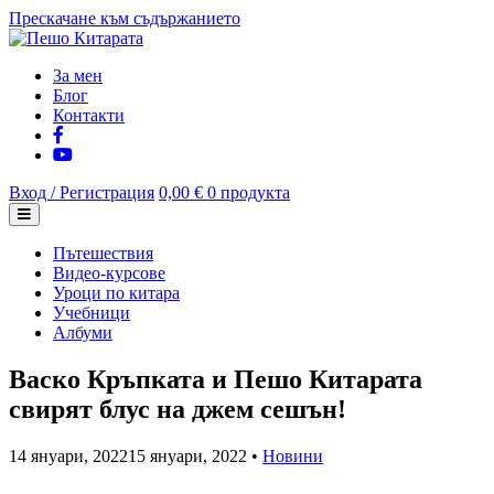
Прескачане към съдържанието
За мен
Блог
Контакти
Вход / Регистрация
0,00 €
0 продукта
Пътешествия
Видео-курсове
Уроци по китара
Учебници
Албуми
Васко Кръпката и Пешо Китарата
свирят блус на джем сешън!
14 януари, 2022
15 януари, 2022
•
Новини