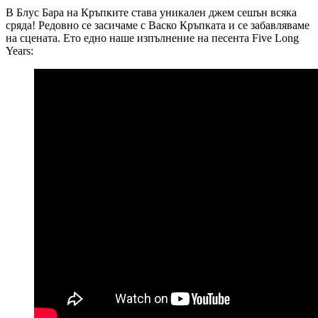
В Блус Бара на Кръпките става уникален джем сешън всяка
сряда! Редовно се засичаме с Васко Кръпката и се забавляваме
на сцената. Ето едно наше изпълнение на песента Five Long
Years: