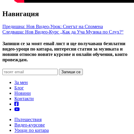
Навигация
Предишна:
Нов Видео-Урок: Снегът на Спомена
Следваща:
Нов Видео-Курс „Как да Уча Музика по Слух?“
Запиши се за моят email лист и ще получаваш безплатни
видео-уроци по китара, интересни статии за музиката и
новини относно новите курсове и онлайн обучения, които
провеждам.
За мен
Блог
Новини
Контакти
Пътешествия
Видео-курсове
Уроци по китара