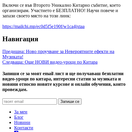
Включи се във Второто Уникално Китарно събитие, което
организирам. Участието е БЕЗПЛАТНО! Научи повече и
запази своето място на този линк:
https://mailchi.mp/ec0d5f5e190f/w1ca4jxtaa
Навигация
Предишна:
Ново проучване за Невероятните ефекти на
Музиката!
Следваща:
Още НОВИ видео-уроци по Китара
Запиши се за моят email лист и ще получаваш безплатни
видео-уроци по китара, интересни статии за музиката и
новини относно новите курсове и онлайн обучения, които
провеждам.
За мен
Блог
Новини
Контакти